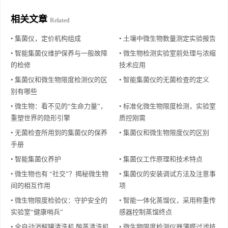
相关文章
Related
• 集菌仪，定价机构组成
• 土壤中微生物数量测定实验报告
• 智能集菌仪维护保养与一般故障
• 微生物检测实验室前处理与浓缩
的检修
技术应用
• 集菌仪和微生物限度检测仪的区
• 智能集菌仪的无菌检查的定义
别有哪些
• 微生物：看不见的“生命力量”，
• 标准化微生物限度检测，实验室
重塑世界的隐形引擎
质控刚需
• 无菌检查所用到的集菌仪的保养
• 集菌仪和微生物限度仪的区别
手册
• 智能集菌仪养护
• 集菌仪工作原理和技术特点
• 微生物也有 “社交”？揭秘微生物
• 集菌仪的安装调试方法及注意事
间的相互作用
项
• 微生物限度检验仪：守护安全的
• 智能一体化蒸馏仪，采用称重传
实验室“健康哨兵”
感器控制蒸馏终点
• 全自动消解罐清洗机 酸蒸清洗机
• 微生物限度检测仪器薄膜过滤技