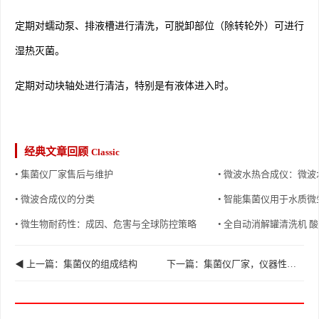
定期对蠕动泵、排液槽进行清洗，可脱卸部位（除转轮外）可进行
湿热灭菌。
定期对动块轴处进行清洁，特别是有液体进入时。
经典文章回顾
Classic
• 集菌仪厂家售后与维护
• 微波水热合成仪：微
• 微波合成仪的分类
• 智能集菌仪用于水质
• 微生物耐药性：成因、危害与全球防控策略
• 全自动消解罐清洗机 
◀ 上一篇：集菌仪的组成结构
下一篇：集菌仪厂家，仪器性能特点 ▶