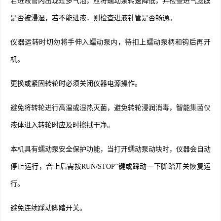
若进液管内出现过多气泡，应将蠕动泵转速降低，并检查进气滤膜
是否被浸湿，若不能进液，则检查进液针管是否畅通。
仪器运转时切勿将手伸入蠕动泵内，待扣上蠕动泵柄和钩后再开
机。
更换或紧固转轮时必须关闭仪器电源操作。
避免将转轮进行高温或湿热灭菌，避免转轮浸润消毒，智能
集菌仪
液体进入转轮时应及时擦拭干净。
本机具有蠕动泵安全保护功能，当打开蠕动泵动块时，仪器会自动
停止运行，合上后需按RUN/STOP”键或踩动一下脚踏开关恢复运
行。
避免连续踩动脚踏开关。