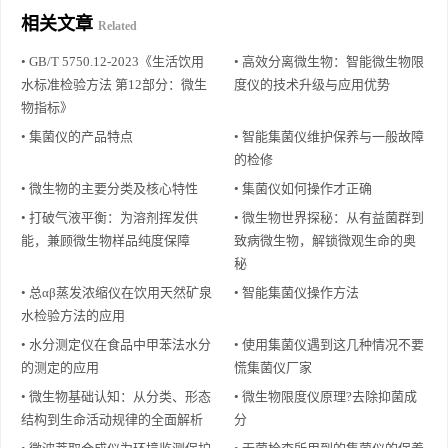
相关文章
Related
• GB/T 5750.12-2023《生活饮用
• 高效分离微生物：智能微生物限
水标准检验方法 第12部分：微生
度仪的技术升级与应用优势
物指标》
• 集菌仪的产品特点
• 智能集菌仪维护保养与一般故障
的检修
• 微生物的主要分类及核心特性
• 集菌仪如何操作才正确
• 打破气液平衡：为溶剂挥发供
• 微生物世界探秘：从有益菌群到
能，兼顾微生物样品纯度保障
致病微生物，解锁微观生命的奥
秘
• 总αβ蒸发浓缩仪在饮用天然矿泉
• 智能集菌仪操作方法
水检验方法的应用
• 水分测定仪在食品中甲苯法水分
• 使用集菌仪遇到这几种情况不要
的测定的应用
慌集菌仪厂家
• 微生物基础认知：从分类、形态
• 微生物限度仪原理?去除抑菌成
结构到生命活动规律的全面解析
分