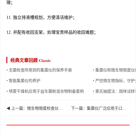
理；
11. 独立排液槽规划，方便清洁维护；
12. 并配有收回支架，处理宝贵样品的收回难题；
经典文章回顾
Classic
• 无菌检查所用到的集菌仪的保养手册
• 集菌仪和微生物限度仪
• 智能集菌仪的养护
• 严控微生物指标，守
• 喷雾干燥机应用于益生菌粉混合物制备案例
• 索氏抽提法：固体试
◀ 上一篇：微生物限度检查仪与集菌仪实际区别分析
下一篇：集菌仪广泛应用于口罩无菌检查 ▶