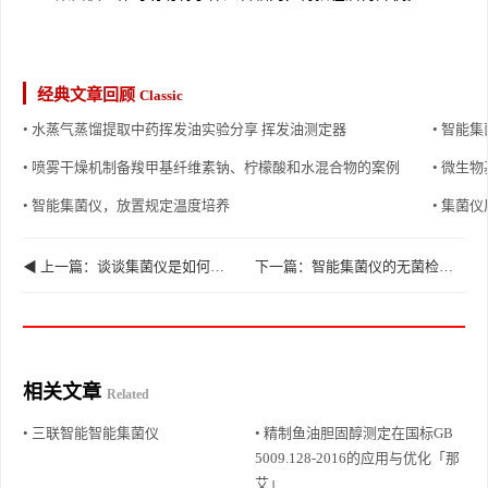
经典文章回顾
Classic
• 水蒸气蒸馏提取中药挥发油实验分享 挥发油测定器
• 智能
• 喷雾干燥机制备羧甲基纤维素钠、柠檬酸和水混合物的案例
• 微生
• 智能集菌仪，放置规定温度培养
• 集菌
◀ 上一篇：谈谈集菌仪是如何做到无菌检测的
下一篇：智能集菌仪的无菌检查的定义 ▶
相关文章
Related
• 三联智能智能集菌仪
• 精制鱼油胆固醇测定在国标GB
5009.128-2016的应用与优化「那
艾」