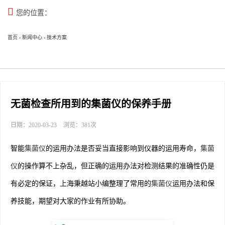

您的位置：
首页
›
新闻中心
›
技术方案
无菌检查所用到的集菌仪的保养手册
日期：2020-03-23
浏览：381次
智能
集菌仪
的运用办法是否妥当直接影响到仪器的运用寿命，
集菌
仪
的操作算不上杂乱，但正确的运用办法对检测结果的准确性仍是
有必定的保证，上海秉越站小编整理了常用的
集菌仪
运用办法和保
养技能，期望对大家的作业有所协助。