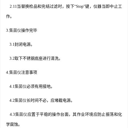
2.11当替换检品和完结过滤时，按下“Stop”键，仪器当即中止工
作。
3.
集菌仪
操作完毕
3.1封闭电源。
3.2取下不锈钢底座进行清洗。
4.
集菌仪
注意事项
4.1
集菌仪
必须有用接地。
4.2
集菌仪
长时间不必，应堵截电源。
4.3
集菌仪
应置于平稳的操作台面，其作业环境应防止振荡和化
学腐蚀。