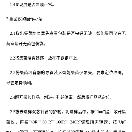
1.4显现屏是否显现正常。
2.
集菌仪
的操作办法
2.1取出集菌培育器先查看包装是否完好无缺，智能
集菌仪
在无
菌室翻开无菌包装袋。
2.2将集菌培育器逐一放在不锈钢座上。
2.3将集菌培育器的导管装入智能
集菌仪
泵头，要求定位准确，
导管走势顺利。
2.4翻开带检样品，刺进针孔并消毒，然后将样品瓶定位。
2.5拔去进样双芯针管的护套，刺进样品中，按“Run”键，敞开
集
菌仪
，再按“40R”“ 60 R”“ 160R”“ 240R”调理所需转速；按“Up”