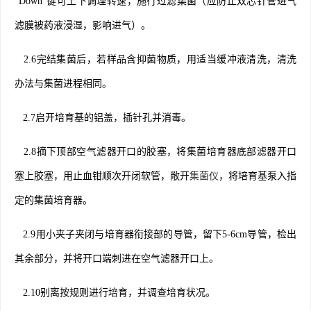
“Down”键可上下调理转速，施行过滤集菌（应防止双芯针管进气
滤膜被药液浸湿，影响进气）。
2.6完结集菌后，若样品含抑菌物质，用适当缓冲液清洗，清洗
办法与集菌进程相同。
2.7启开培育基的铝盖，插针孔并消毒。
2.8摘下顶部空气滤器开口的胶塞，将集菌培育器底部滤器开口
塞上胶塞，用止血钳顺次开闭软管，敞开
集菌仪
，将培育基泵入指
定的集菌培育器。
2.9用小夹子夹闭与培育器衔接部的导管，留下5-6cm导管，检出
其余部分，并将开口端刺进在空气滤器开口上。
2.10别离按规则进行培育，并调查培育状况。