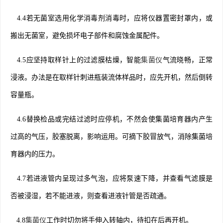
4.4若无菌室选用化学消毒剂消毒时，应将仪器置密封罩内，或
搬出无菌室，避免损坏电子部件和腐蚀金属配件。
4.5应坚持取样针上的过滤膜枯燥，智能
集菌仪
气流晓畅，正常
浸液。办法是在取样针刺进瓶装流体样品时，应先开机，然后倒转
容量瓶。
4.6替换检品或完结过滤时应停机，不然会使集菌培育器内产生
过高的气压，胶塞脱离，影响运用。可摘下胶冒放气，消除集菌培
育器内的压力。
4.7若进液管内呈现过多气泡，应将泵速下降，并查看气滤膜是
否被浸湿，若不能进液，则查看进液针管是否疏通。
4.8
集菌仪
工作时切勿将手伸入转轴内，待扣在后再开机。