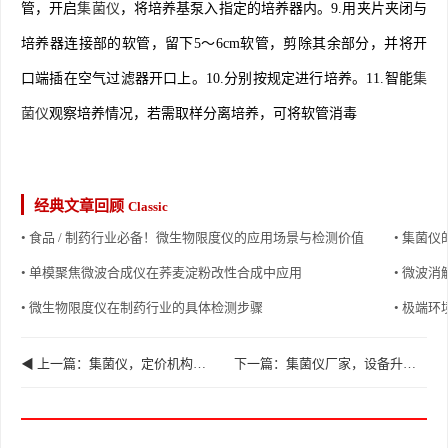
管，开启
集菌仪
，将培养基泵入指定的培养器内。9.用夹片夹闭与
培养器连接部的软管，留下5～6cm软管，剪除其余部分，并将开
口端插在空气过滤器开口上。10.分别按规定进行培养。11.智能
集
菌仪
观察培养情况，若需取样分离培养，可将软管消毒
经典文章回顾
Classic
• 食品 / 制药行业必备！微生物限度仪的应用场景与检测价值
• 集菌仪
• 单模聚焦微波合成仪在荞麦淀粉改性合成中应用
• 微波
• 微生物限度仪在制药行业的具体检测步骤
• 极端
◀ 上一篇：集菌仪，定价机构组成
下一篇：集菌仪厂家，设备升级操作更简洁 ▶