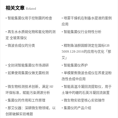
相关文章
Related
• 智能集菌仪用于控制菌的检查
• 喷雾干燥机在制备水提液的案例
应用
• 再生水水质硫化物和氰化物的测
• 智能集菌仪行业特性分析
定 全玻蒸馏仪
• 微波合成仪的分类
• 精制鱼油胆固醇测定在国标GB
5009.128-2016的应用与优化「那
艾」
• 全封闭智能集菌仪市场调研
• 智能集菌仪养护
• 如果使用集菌仪做无菌检测
• 单模聚焦微波合成仪在荞麦淀粉
改性合成中应用
• 微生物检测技术创新，满足 HJ
• 智能高温冷凝回流提取仪，用于
环保标准，赋能污染溯源分析
土壤中的硼的石英冷凝回流装置
• 集菌仪的作用和工作原理
• 微生物实验室核心实验操作
• 那艾仪器：深耕微生物领域，以
• 集菌仪的产品介绍
创新破解实验难题