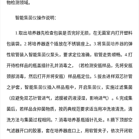
物检测领域。
智能
集菌仪
操作说明：
1.取出培养器先检查包装是否完好无损，在无菌室内打开塑料
包装袋。2.将培养器逐个插放在不锈钢座上。3.将
集菌培养器
的弹
性软管装入智能
集菌仪
泵头，要求定位准确，软管走势顺畅。4.打
开待检样品的瓶盖插针孔并消毒之，（若检测安瓿样品，先将安瓿
颈部消毒，然后打开并将安瓿）样品瓶定位。5.拔去进样双芯针管
之护套，智能
集菌仪
插入样品瓶中，开启
集菌仪
，实施过滤集菌
（应避免双芯针管进气，滤膜被药液浸湿，影响进气）。6.完成集
菌后，若样品含抑菌物质，按药典规范要求适当用冲洗液清洗，清
洗方法与集菌过程相同。7.消毒培养基瓶插针孔处。8.摘下顶部空
气滤器开口的胶塞，套在培养器底口上，用软管夹子，依次开闭软