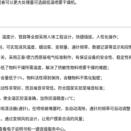
)或者可以更大处理量可选超低温喷雾干燥机。
按键、温度计、管路等全部采用人体工程设计，快捷插拔，人性化操作；
控制，可实现进风温度、蠕动泵、变频量、通针频率、数据记录等显示和控
开关，采用正泰/德力西原装电气标准制作，有保证设备的安全性、稳定性
降低了物料干燥所需温度，解决了热敏性物料喷雾干燥的难题；
分含量低于1%，物料活性得到保持，含糖物料不焦化黏壁；
流动性非常好，而且噪音非常低，符合国家实验室噪音标准；
术，使全温区控温准确，加热控温精度±1℃；
咀清洁器(通针)，在喷咀被堵塞时，会自动清除，通针的频率可自动调整
果，通过变频风机设计，让用户摸索合适的风量；
动查看电子说明书和一键连接服务中心。