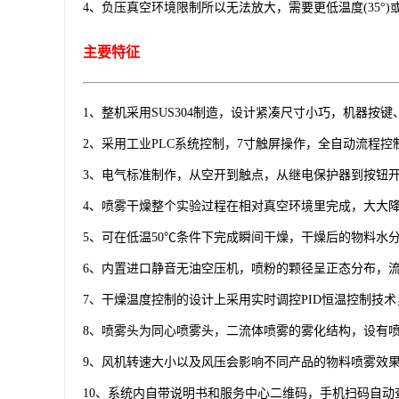
4、负压真空环境限制所以无法放大，需要更低温度(35°
主要特征
1、整机采用SUS304制造，设计紧凑尺寸小巧，机器
2、采用工业PLC系统控制，7寸触屏操作，全自动流程
3、电气标准制作，从空开到触点，从继电保护器到按钮
4、喷雾干燥整个实验过程在相对真空环境里完成，大大
5、可在低温50℃条件下完成瞬间干燥，干燥后的物料水
6、内置进口静音无油空压机，喷粉的颗径呈正态分布，
7、干燥温度控制的设计上采用实时调控PID恒温控制技
8、喷雾头为同心喷雾头，二流体喷雾的雾化结构，设有喷
9、风机转速大小以及风压会影响不同产品的物料喷雾效
10、系统内自带说明书和服务中心二维码，手机扫码自