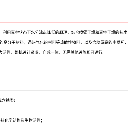
e spray dryer）利用真空状态下水分沸点降低的原理，结合喷雾干燥和真空
的高分子材料，遇热气化的材料等热敏性物料，以及含糖量高的中草药
大活性，整机设计紧凑，自成一体，无需其他设施即可运行。
或含糖类）。
。
保持化学结构及生物活性；