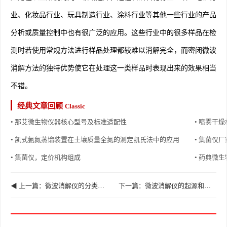
业、化妆品行业、玩具制造行业、涂料行业等其他一些行业的产品
分析或质量控制中也有很广泛的应用。这些行业中的很多样品在检
测时若使用常规方法进行样品处理都较难以消解完全，而密闭微波
消解方法的独特优势使它在处理这一类样品时表现出来的效果相当
不错。
经典文章回顾
Classic
• 那艾微生物仪器核心型号及标准适配性
• 喷雾干
• 凯式氨氮蒸馏装置在土壤质量全氮的测定凯氏法中的应用
• 集菌仪
• 集菌仪，定价机构组成
• 药典微生
◀ 上一篇：微波消解仪的分类和操作规程
下一篇：微波消解仪的起源和结构原理 ▶