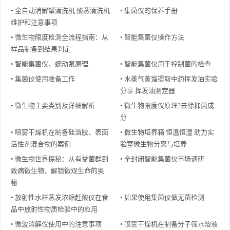
• 全自动消解罐清洗机 酸蒸清洗机
• 集菌仪的保养手册
维护和注意事项
• 微生物限度检测全流程指南：从
• 智能集菌仪操作方法
样品制备到结果判定
• 智能集菌仪，蠕动泵原理
• 智能集菌仪用于控制菌的检查
• 集菌仪使用准备工作
• 水蒸气蒸馏提取中药挥发油实验
分享 挥发油测定器
• 微生物主要类别及详细解析
• 微生物限度仪原理?去除抑菌成
分
• 喷雾干燥机在制备硅溶胶、表面
• 微生物培养箱 恒温恒湿 助力实
活性剂混合物的案例
验室微生物分离与培养
• 微生物世界探秘：从有益菌群到
• 全封闭智能集菌仪市场调研
致病微生物，解锁微观生命的奥
秘
• 放射性水样蒸发浓缩赶酸仪在食
• 如果使用集菌仪做无菌检测
品中放射性物质检验中的应用
• 微波消解仪使用中的注意事项
• 喷雾干燥机在制备分子筛水溶液