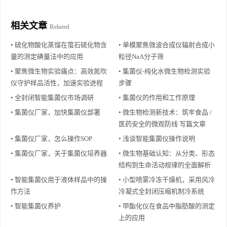
相关文章
Related
• 硫化物酸化蒸馏在萤石硫化物含
• 单模聚焦微波合成仪辐射合成小
量的测定碘量法中的应用
粒径NaA分子筛
• 聚焦微生物实验痛点：高效氮吹
• 集菌仪-纯化水微生物检测实验
仪守护样品活性，加速实验进程
步骤
• 全封闭智能集菌仪市场调研
• 集菌仪的作用和工作原理
• 集菌仪厂家，加快集菌仪部署
• 微生物检测新技术：筑牢食品 /
医药安全的微观防线 写篇文章
• 集菌仪厂家，怎么操作SOP
• 浅谈智能集菌仪操作说明
• 集菌仪厂家，关于集菌仪培养器
• 微生物基础认知：从分类、形态
结构到生命活动规律的全面解析
• 智能集菌仪用于液体样品中的操
• 小型喷雾冷冻干燥机，采用风冷
作方法
冷凝式全封闭压缩机制冷系统
• 智能集菌仪养护
• 甲酯化仪在食品中脂肪酸的测定
上的应用