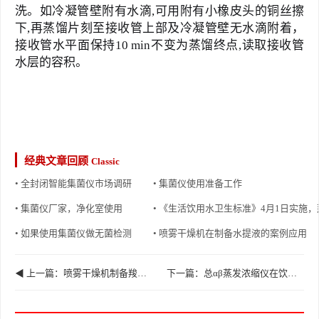
洗。如冷凝管壁附有水滴,可用附有小橡皮头的铜丝擦
下,再蒸馏片刻至接收管上部及冷凝管壁无水滴附着，
接收管水平面保持10 min不变为蒸馏终点,读取接收管
水层的容积。
经典文章回顾
Classic
• 全封闭智能集菌仪市场调研
• 集菌仪使用准备工作
• 集菌仪厂家，净化室使用
• 《生活饮用水卫生标准》4月1日实施
• 如果使用集菌仪做无菌检测
• 喷雾干燥机在制备水提液的案例应用
◀ 上一篇：喷雾干燥机制备羧甲基纤维素钠、柠檬酸和水混合物的案例
下一篇：总αβ蒸发浓缩仪在饮用天然矿泉水检验方法的应用 ▶