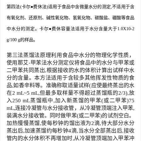
第四法(卡尔●费休法)适用于食品中含微量水分的测定,不适用于含
有氧化剂、还原剂、碱性氧化物、氢氧化物、碳酸盐、硼酸等食品
中水分的测定。卡尔●费休容量法适用于水分含量大于1.0X10-2
g/100 g的样品。
第三法蒸馏法原理利用食品中水分的物理化学性质，
使用那艾-甲苯法水分测定仪将食品中的水分与甲苯或
二甲苯共同蒸出,根据接收的水的体积计算出试样中水
分的含量。本方法适用于含较多其他挥发性物质的食
品,如香辛料等。准确称取适量试样(应使最终蒸出的水
在2 mL~5 mL,但最多取样量不得超过蒸馏瓶的2/3),放
入250 mL蒸馏瓶中,加入新蒸馏的甲苯(或二甲苯)75 
mL,连接冷凝管与水分接收管，从冷凝管顶端注入甲苯,
装满水分接收管。同时做甲苯(或二甲苯)的试剂空白。
加热慢慢蒸馏,使每秒钟的馏出液为2滴,待大部分水分
蒸出后,加速蒸馏约每秒钟4滴,当水分全部蒸出后,接收
管内的水分体积不再增加时,从冷凝管顶端加入甲苯冲