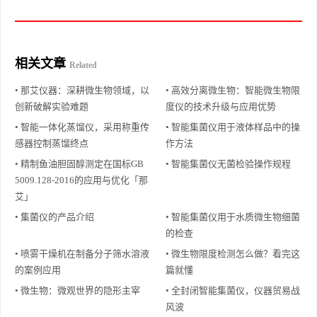
相关文章
Related
• 那艾仪器：深耕微生物领域，以
• 高效分离微生物：智能微生物限
创新破解实验难题
度仪的技术升级与应用优势
• 智能一体化蒸馏仪，采用称重传
• 智能集菌仪用于液体样品中的操
感器控制蒸馏终点
作方法
• 精制鱼油胆固醇测定在国标GB
• 智能集菌仪无菌检验操作规程
5009.128-2016的应用与优化「那
艾」
• 集菌仪的产品介绍
• 智能集菌仪用于水质微生物细菌
的检查
• 喷雾干燥机在制备分子筛水溶液
• 微生物限度检测怎么做？看完这
的案例应用
篇就懂
• 微生物：微观世界的隐形主宰
• 全封闭智能集菌仪，仪器贸易战
风波