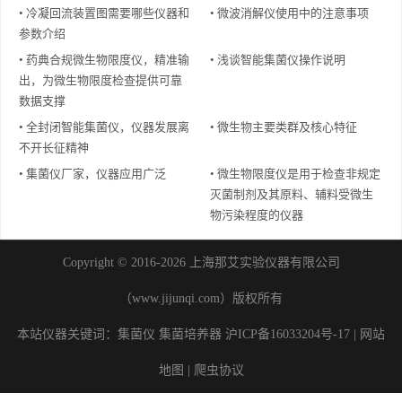
• 冷凝回流装置图需要哪些仪器和
• 微波消解仪使用中的注意事项
参数介绍
• 药典合规微生物限度仪，精准输
• 浅谈智能集菌仪操作说明
出，为微生物限度检查提供可靠
数据支撑
• 全封闭智能集菌仪，仪器发展离
• 微生物主要类群及核心特征
不开长征精神
• 集菌仪厂家，仪器应用广泛
• 微生物限度仪是用于检查非规定
灭菌制剂及其原料、辅料受微生
物污染程度的仪器
Copyright © 2016-2026 上海那艾实验仪器有限公司
（www.jijunqi.com）版权所有
本站仪器关键词：
集菌仪
集菌培养器
沪ICP备16033204号-17
|
网站
地图
|
爬虫协议