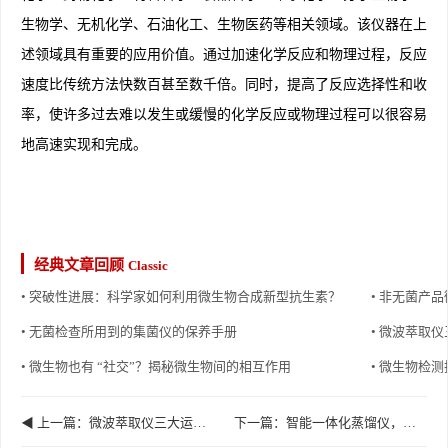
生物学、无机化学、石油化工、生物医药等相关领域。该仪器在上
述领域具有重要的应用价值。通过加速化学反应和物理过程，反应
速度比传统方法快数百甚至数千倍。同时，提高了反应选择性和收
率，使许多过去难以发生或缓慢的化学反应或物理过程可以很容易
地高速实现和完成。
经典文章回顾
Classic
• 突破性进展：科学家如何利用微生物合成新型抗生素？
• 非无菌产
• 无菌检查所用到的集菌仪的保养手册
• 微波萃取
• 微生物也有 “社交”？揭秘微生物间的相互作用
• 微生物检
◀ 上一篇：微波萃取仪三大运行机理
下一篇：智能一体化蒸馏仪，采用称重传感器控制蒸馏终点 ▶