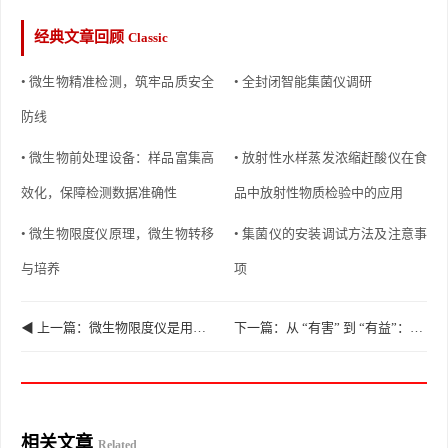
经典文章回顾
Classic
• 微生物精准检测，筑牢品质安全
• 全封闭智能集菌仪调研
防线
• 微生物前处理设备：样品富集高
• 放射性水样蒸发浓缩赶酸仪在食
效化，保障检测数据准确性
品中放射性物质检验中的应用
• 微生物限度仪原理，微生物转移
• 集菌仪的安装调试方法及注意事
与培养
项
◀ 上一篇：微生物限度仪是用于检查非规定灭菌制剂及其原料、辅料受微生物污染程度的仪器
下一篇：从 “有害” 到 “有益”：重新认识微生物的两面性 ▶
相关文章
Related