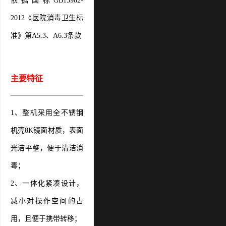
依据国标GB15982-
2012《医院消毒卫生标
准》第A5.3、A6.3条款
主要特征
1、整机采用全不锈钢
机壳8K镜面材质，表面
光洁平整，便于清洁消
毒；
2、一体化紧凑设计，
减小对操作空间的占
用，且便于携带转移；