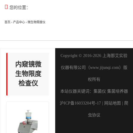

您的位置：
首页
›
产品中心
›
微生物限度仪
Copyright © 2016-2026 上海那艾实验
内窥镜微
仪器有限公司（www.jijunqi.com）版
生物限度
权所有
检查仪
本站仪器关键词：
集菌仪
集菌培养器
沪ICP备16033204号-17
|
网站地图
|
爬
虫协议