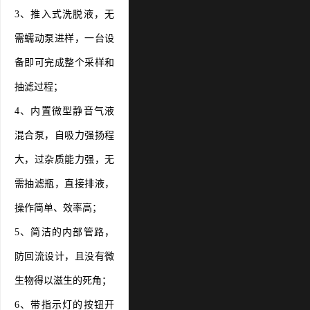
3、推入式洗脱液，无
需蠕动泵进样，一台设
备即可完成整个采样和
抽滤过程；
4、内置微型静音气液
混合泵，自吸力强扬程
大，过杂质能力强，无
需抽滤瓶，直接排液，
操作简单、效率高；
5、简洁的内部管路，
防回流设计，且没有微
生物得以滋生的死角；
6、带指示灯的按钮开