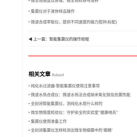
• 微生物限度仪原理，微生物转移与培养
• 集菌仪对于液体样品操作
• 微波合成萃取仪，提供不同速度的磁力搅拌(标配)
◀ 上一篇：智能集菌仪的操作规程
相关文章
Related
• 纯化水过滤器-智能集菌仪使用注意事项
• 微波水热合成仪：微波水热法合成纳米氧化铜及抗菌性能
• 全封闭智能集菌仪，测纯化水用什么样的
• 微生物限度检验仪：守护安全的实验室“健康哨兵”
• 集菌仪使用准备工作
• 全封闭集菌仪怎样检测出微生物细菌中的‘眼睛’