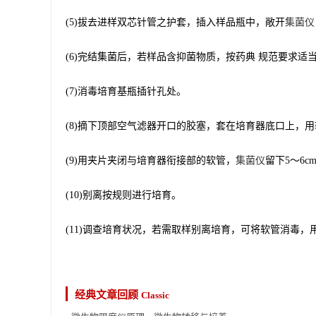
(5)拔去进样双芯针管之护套，插入样品瓶中，敞开
集菌仪
(6)完结集菌后，若样品含抑菌物质，按药典 规范要求
(7)消毒培育基瓶插针孔处。
(8)摘下顶部空气滤器开口的胶塞，套在培育器底口上，
(9)用夹片夹闭与培育器衔接部的软管，
集菌仪
留下5～6
(10)别离按规则进行培育。
(11)调查培育状况，若需取样别离培育，可将软管消毒，
经典文章回顾
Classic