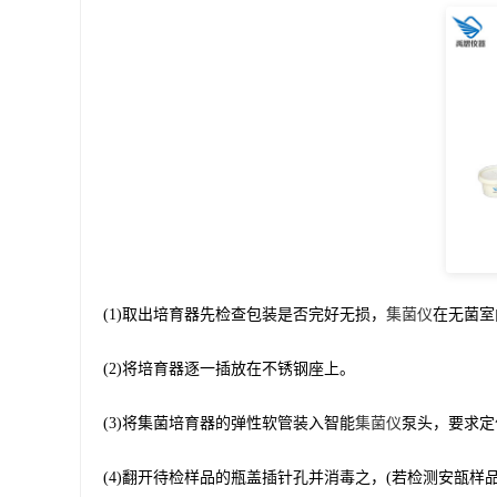
(1)取出培育器先检查包装是否完好无损，
集菌仪
在无菌室
(2)将培育器逐一插放在不锈钢座上。
(3)将集菌培育器的弹性软管装入智能
集菌仪
泵头，要求定
(4)翻开待检样品的瓶盖插针孔并消毒之，(若检测安瓿