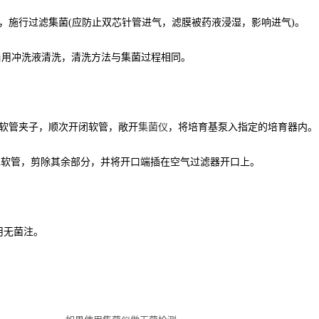
，施行过滤集菌(应防止双芯针管进气，滤膜被药液浸湿，影响进气)。
适当用冲洗液清洗，清洗方法与集菌过程相同。
用软管夹子，顺次开闭软管，敞开
集菌仪
，将培育基泵入指定的培育器内。
cm软管，剪除其余部分，并将开口端插在空气过滤器开口上。
用无菌注。