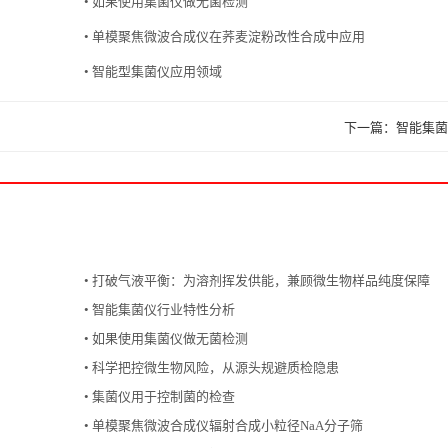
• 如果使用集菌仪做无菌检测
• 单模聚焦微波合成仪在荞麦淀粉改性合成中应用
• 智能型集菌仪应用领域
下一篇：智能集菌
• 打破气液平衡：为溶剂挥发供能，兼顾微生物样品纯度保障
• 智能集菌仪行业特性分析
• 如果使用集菌仪做无菌检测
• 科学把控微生物风险，从源头规避质检隐患
• 集菌仪用于控制菌的检查
• 单模聚焦微波合成仪辐射合成小粒径NaA分子筛