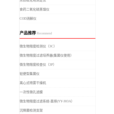
水质硫化物测定仪
食药二氧化硫蒸馏仪
COD消解仪
产品推荐
Recommend
微生物限度检测仪（3C）
微生物限度过滤培养器(集菌仪使用）
微生物限度检查仪（3P）
轻便型集菌仪
离心式喷雾干燥机
一次性微孔滤膜
微生物限度过滤系统-直排(YY-303A）
沉降菌检测支架