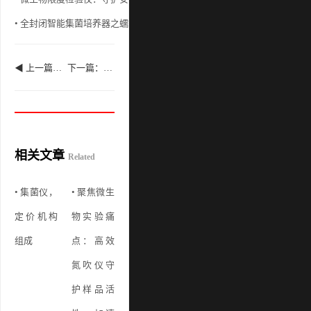
• 全封闭智能集菌培养器之蠕动泵原理分析
• 
◀ 上一篇：微生物实验室核心实验操作
下一篇：微生物检测实验室前处理与浓缩技术应用 ▶
相关文章
Related
• 集菌仪，
• 聚焦微生
定价机构
物实验痛
组成
点：高效
氮吹仪守
护样品活