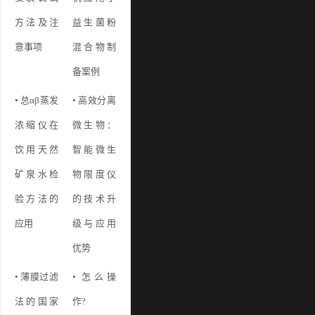
方法及注
益生菌粉
意事项
混合物制
备案例
• 总αβ蒸发
• 高效分离
浓缩仪在
微生物：
饮用天然
智能微生
矿泉水检
物限度仪
验方法的
的技术升
应用
级与应用
优势
• 薄膜过滤
• 怎么操
法的国家
作?