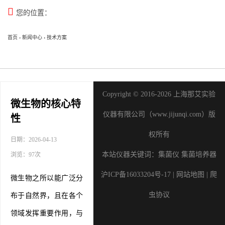

您的位置：
首页
›
新闻中心
›
技术方案
Copyright © 2016-2026 上海那艾实验
微生物的核心特
仪器有限公司（www.jijunqi.com）版
性
权所有
日期：2026-04-13
本站仪器关键词：
集菌仪
集菌培养器
浏览：97次
沪ICP备16033204号-17
|
网站地图
|
爬
微生物之所以能广泛分
虫协议
布于自然界，且在各个
领域发挥重要作用，与