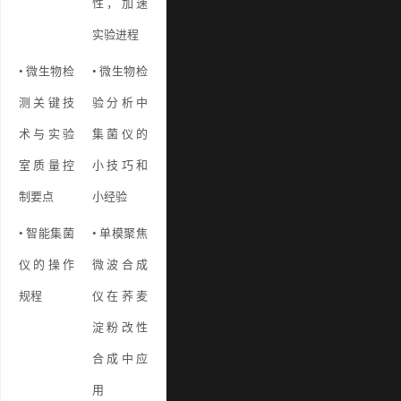
性，加速
实验进程
• 微生物检
• 微生物检
测关键技
验分析中
术与实验
集菌仪的
室质量控
小技巧和
制要点
小经验
• 智能集菌
• 单模聚焦
仪的操作
微波合成
规程
仪在荞麦
淀粉改性
合成中应
用