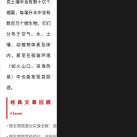
克土壤中含有数十亿个
细菌，每毫升水中含有
数百万个微生物；它们
分布于空气、水、土
壤、动植物体表及体
内，甚至在极端环境
（如火山口、深海热
泉）中也能发现其踪
迹。
经典文章回顾
Classic
• 微生物限度仪实操全解：滤膜选择、操作流程与结果准确性控制
• 
• 微生物限度检验仪：守护安全的实验室“健康哨兵”
• 