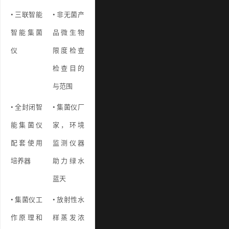
• 三联智能
• 非无菌产
智能集菌
品微生物
仪
限度检查
检查目的
与范围
• 全封闭智
• 集菌仪厂
能集菌仪
家，环境
配套使用
监测仪器
培养器
助力绿水
蓝天
• 集菌仪工
• 放射性水
作原理和
样蒸发浓