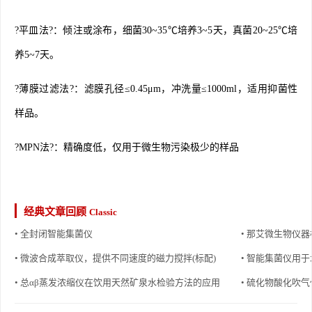
?平皿法?：倾注或涂布，细菌30~35℃培养3~5天，真菌20~25℃培
养5~7天。
?薄膜过滤法?：滤膜孔径≤0.45μm，冲洗量≤1000ml，适用抑菌性
样品。
?MPN法?：精确度低，仅用于微生物污染极少的样品
经典文章回顾
Classic
• 全封闭智能集菌仪
• 那艾微生物仪
• 微波合成萃取仪，提供不同速度的磁力搅拌(标配)
• 智能集菌仪用
• 总αβ蒸发浓缩仪在饮用天然矿泉水检验方法的应用
• 硫化物酸化吹