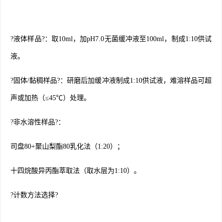
?液体样品?：取10ml，加pH7.0无菌缓冲液至100ml，制成1:10供试
液。
?固体/黏稠样品?：研磨后加缓冲液制成1:10供试液，难溶样品可超
声或加热（≤45℃）处理。
?非水溶性样品?：
司盘80+聚山梨酯80乳化法（1:20）；
十四烷酸异丙酯萃取法（取水层为1:10）。
?计数方法选择?