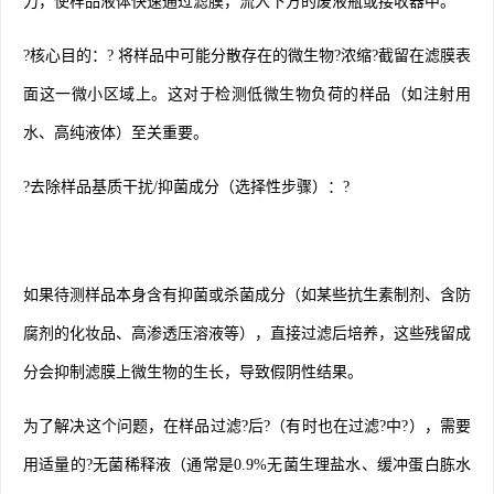
力，使样品液体快速通过滤膜，流入下方的废液瓶或接收器中。
?核心目的：? 将样品中可能分散存在的微生物?浓缩?截留在滤膜表
面这一微小区域上。这对于检测低微生物负荷的样品（如注射用
水、高纯液体）至关重要。
?去除样品基质干扰/抑菌成分（选择性步骤）：?
如果待测样品本身含有抑菌或杀菌成分（如某些抗生素制剂、含防
腐剂的化妆品、高渗透压溶液等），直接过滤后培养，这些残留成
分会抑制滤膜上微生物的生长，导致假阴性结果。
为了解决这个问题，在样品过滤?后?（有时也在过滤?中?），需要
用适量的?无菌稀释液（通常是0.9%无菌生理盐水、缓冲蛋白胨水