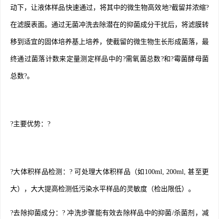
动下，让液体样品快速通过，将其中的微生物高效地?截留并浓缩?
在滤膜表面。通过无菌冲洗去除潜在的抑菌成分干扰后，将滤膜转
移到适宜的固体培养基上培养，使截留的微生物生长形成菌落，最
终通过菌落计数来定量测定样品中的?需氧菌总数?和?霉菌酵母菌
总数?。
?主要优势：?
?大体积样品检测：? 可处理大体积样品（如100ml, 200ml, 甚至更
大），大大提高检测低污染水平样品的灵敏度（检出限低）。
?去除抑菌成分：? 冲洗步骤能有效去除样品中的抑菌/杀菌剂，减