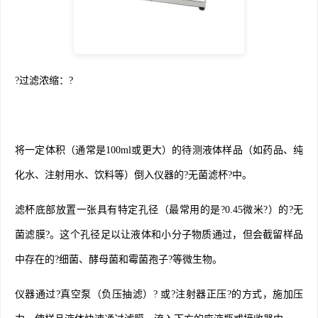
?过滤浓缩：?
将一定体积（通常是100ml或更大）的待测液体样品（如药品、纯
化水、注射用水、饮料等）倒入仪器的?无菌滤杯?中。
滤杯底部放置一张具有特定孔径（最常用的是?0.45微米?）的?无
菌滤膜?。这个孔径足以让液体和小分子物质通过，但会截留样品
中存在的?细菌、酵母菌和霉菌孢子?等微生物。
仪器通过?真空泵（负压抽滤）? 或?注射器正压?的方式，施加压