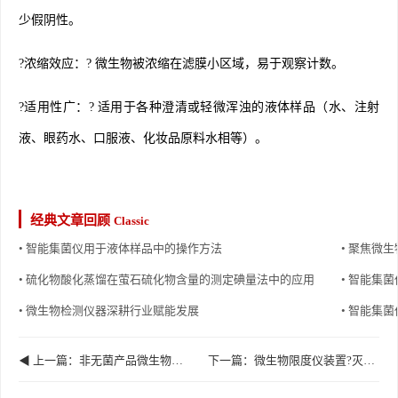
少假阴性。
?浓缩效应：? 微生物被浓缩在滤膜小区域，易于观察计数。
?适用性广：? 适用于各种澄清或轻微浑浊的液体样品（水、注射
液、眼药水、口服液、化妆品原料水相等）。
经典文章回顾
Classic
• 智能集菌仪用于液体样品中的操作方法
• 聚焦微
• 硫化物酸化蒸馏在萤石硫化物含量的测定碘量法中的应用
• 智能集
• 微生物检测仪器深耕行业赋能发展
• 智能集
◀ 上一篇：非无菌产品微生物限度检查检查目的与范围
下一篇：微生物限度仪装置?灭菌安全性 ▶