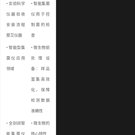
• 实验科学
• 智能集菌
仪器验收
仪用于控
安装流程
制菌的检
那艾仪器
查
• 智能型集
• 微生物前
菌仪应用
处理设
领域
备：样品
富集高效
化，保障
检测数据
准确性
• 全封闭智
• 微生物的
能集菌仪
核心特性