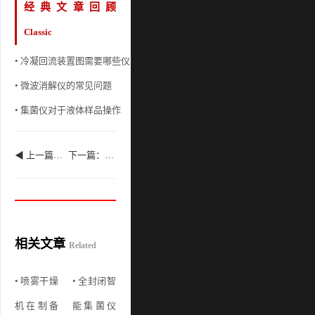
经典文章回顾
Classic
• 冷凝回流装置图需要哪些仪器和参数介绍
• 标准化微生物限度检测
• 微波消解仪的常见问题
• 智能集菌仪系统介绍及实
• 集菌仪对于液体样品操作
• 微生物限度的测试测试
◀ 上一篇：利用喷雾干燥机制备丙烯酰胺和丙烯酰乳液工艺
下一篇：喷雾干燥机在制备水提液的案例应用 ▶
相关文章
Related
• 喷雾干燥
• 全封闭智
机在制备
能集菌仪