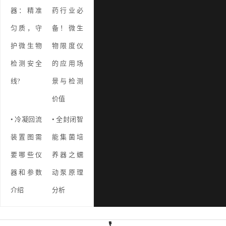
器：精准
药行业必
匀质，守
备！微生
护微生物
物限度仪
检测安全
的应用场
线?
景与检测
价值
• 冷凝回流
• 全封闭智
装置图需
能集菌培
要哪些仪
养器之蠕
器和参数
动泵原理
介绍
分析