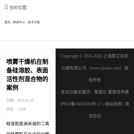

您的位置：
首页
›
新闻中心
›
技术方案
Copyright © 2016-2026 上海那艾实验
喷雾干燥机在制
仪器有限公司（www.jijunqi.com）版
备硅溶胶、表面
活性剂混合物的
权所有
案例
本站仪器关键词：
集菌仪
集菌培养器
日期：2025-05-09
沪ICP备16033204号-17
|
网站地图
|
爬
浏览：178次
虫协议
硅溶胶是纳米级的二氧