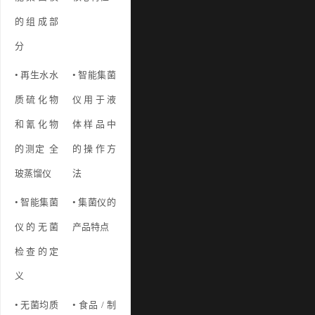
的组成部
分
• 再生水水
• 智能集菌
质硫化物
仪用于液
和氰化物
体样品中
的测定 全
的操作方
玻蒸馏仪
法
• 智能集菌
• 集菌仪的
仪的无菌
产品特点
检查的定
义
• 无菌均质
• 食品 / 制