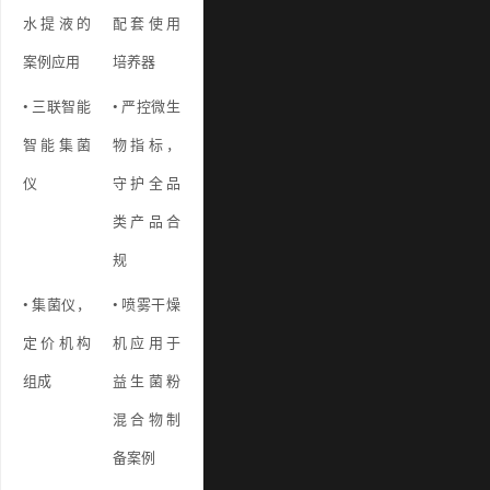
水提液的
配套使用
案例应用
培养器
• 三联智能
• 严控微生
智能集菌
物指标，
仪
守护全品
类产品合
规
• 集菌仪，
• 喷雾干燥
定价机构
机应用于
组成
益生菌粉
混合物制
备案例