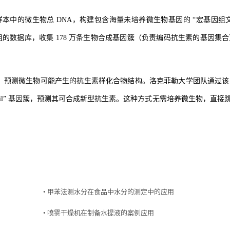
本中的微生物总 DNA，构建包含海量未培养微生物基因的 “宏基因组
因组的数据库，收集 178 万条生物合成基因簇（负责编码抗生素的基因集
指令，预测微生物可能产生的抗生素样化合物结构。洛克菲勒大学团队通过
il” 基因簇，预测其可合成新型抗生素。这种方式无需培养微生物，直接跳
• 甲苯法测水分在食品中水分的测定中的应用
• 喷雾干燥机在制备水提液的案例应用