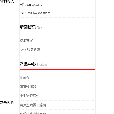
机制的抗
电话：021-51619676
地址：上海市奉贤区运河路
新闻资讯
News
技术方案
FAQ/常见问题
产品中心
Products
集菌仪
薄膜过滤器
微生物限度仪
合成基因长
实验室喷雾干燥机