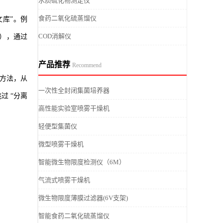
水质硫化物测定仪
食药二氧化硫蒸馏仪
文库”。例
COD消解仪
合），通过
产品推荐
Recommend
该方法，从
一次性全封闭集菌培养器
过 “分离
高性能实验室喷雾干燥机
轻便型集菌仪
微型喷雾干燥机
智能微生物限度检测仪（6M）
气流式喷雾干燥机
微生物限度薄膜过滤器(6V支架)
智能食药二氧化硫蒸馏仪