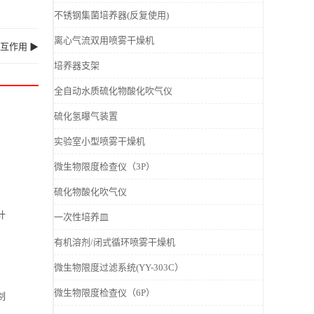
不锈钢集菌培养器(反复使用)
离心气流双用喷雾干燥机
互作用 ▶
培养器支架
全自动水质硫化物酸化吹气仪
硫化氢曝气装置
实验室小型喷雾干燥机
微生物限度检查仪（3P）
硫化物酸化吹气仪
计
一次性培养皿
有机溶剂/闭式循环喷雾干燥机
微生物限度过滤系统(YY-303C）
微生物限度检查仪（6P）
制