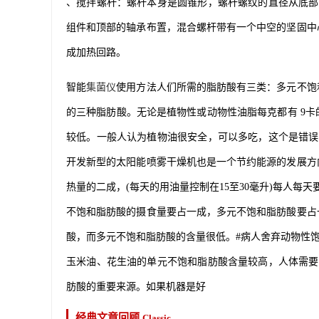
、搅拌螺杆：螺杆本身是圆锥形，螺杆螺纹的直径从底部
组件和顶部的轴承布置，混合螺杆带有一个中空的坚固中
成加热回路。
智能
集菌仪
使用方法人们所需的脂肪酸有三类：多元不饱
的三种脂肪酸。无论是植物性或动物性油脂每克都有 9
较低。一般人认为植物油很安全，可以多吃，这个是错误
开发新型的太阳能喷雾干燥机也是一个节约能源的发展方
热量的二成，(每天的用油量控制在15至30毫升)每人
不饱和脂肪酸的摄食量要占一成，多元不饱和脂肪酸要占
酸，而多元不饱和脂肪酸的含量很低。#病人舍弃动物性饱
玉米油、花生油的单元不饱和脂肪酸含量较高，人体需要
肪酸的重要来源。如果机器是好
经典文章回顾
Classic