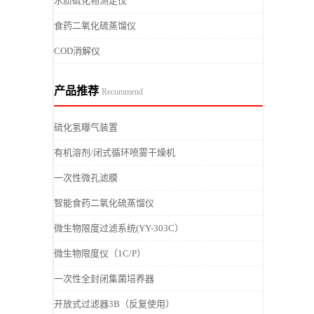
水质硫化物测定仪
食药二氧化硫蒸馏仪
COD消解仪
产品推荐
Recommend
硫化氢曝气装置
有机溶剂/闭式循环喷雾干燥机
一次性微孔滤膜
智能食药二氧化硫蒸馏仪
微生物限度过滤系统(YY-303C）
微生物限度仪（1C/P）
一次性全封闭集菌培养器
开放式过滤器3B（反复使用）