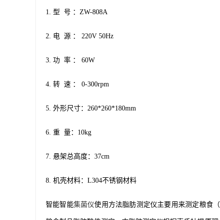
1. 型 号 ：ZW-808A
2. 电 源 ： 220V 50Hz
3. 功 率 ： 60W
4. 转 速 ： 0-300rpm
5. 外形尺寸：260*260*180mm
6. 重 量：10kg
7. 悬架总高度：37cm
8. 机壳材料：L304不锈钢材料
智能智能
集菌仪
使用方法脂肪测定仪主要用来测定粮食（