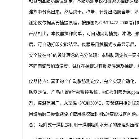
粮食制品脂肪酸值测定。本脂肪测定仪根据索氏抽提原理
溶剂中分离出来，然后烘干，称量，计算出脂肪含量：基本
测定仪依据索氏抽提原理，按照国标GB/T1472-20
产品相比，本仪器操作简单，可自动实现抽提、冲洗、
后，可自动打印实验结果。仪器采用触摸式液晶显示屏，
安全放在#位的设计理念的充分体现：本脂肪测定仪主要
不同而调节加热温度，试样在抽提过程反复浸泡及抽提，
仪器特点：真正的全自动脂肪测定仪，完全实现自动化，
肪测定仪，产品内置#泄露监控系统，#低检测限为90p
剂，控温范围广，从室温+5℃到300℃；实验结果相对误
用玻璃磨口接合避免了使用橡胶密封圈受#变形泄露问题
合； 吸附式干燥机是利用干燥剂吸附水分子的原理对压