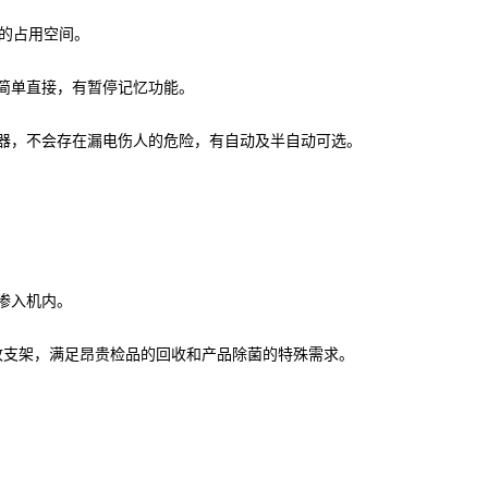
台的占用空间。
简单直接，有暂停记忆功能。
电器，不会存在漏电伤人的危险，有自动及半自动可选。
体渗入机内。
回收支架，满足昂贵检品的回收和产品除菌的特殊需求。