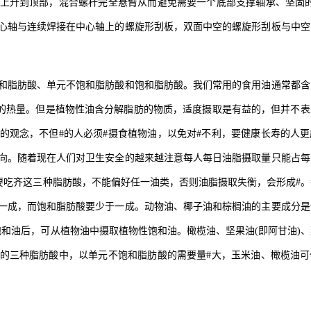
上升到顶部，混合螺杆完全悬臂从而避免需要一个底部支撑轴承、坚固的
心轴与连续焊接在中心轴上的螺旋形刮板，双面中空的螺旋形刮板与中空
和脂肪酸、单元不饱和脂肪酸和饱和脂肪酸。我们常用的食用油通常都含
卡的热量。但是植物性油含分解脂肪的物质，适度摄取是有益的，但并不表
的观念，不但#的人必须#摄食植物油，以免对#不利，要健康长寿的人更
向。随着现在人们对卫生安全的越来越注意每人每日油脂摄取量只能占每
每天要吃齐这三种脂肪酸，不能偏好任一油类，否则油脂摄取失衡，会形成#
一成，而饱和脂肪酸要少于一成。动物油、椰子油和棕榈油的主要成分是
和油后，可从植物油中摄取植物性饱和油。橄榄油、坚果油(即阿甘油)
的三种脂肪酸中，以单元不饱和脂肪酸的需要量#大，玉米油、橄榄油可