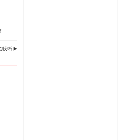
值
别分析 ▶