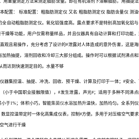
、用重量测定方法来测定脂肪含量。即在有机溶剂下溶解脂肪，用抽提法
配置： 标准配置：粗脂肪测定仪 又名:粗脂肪测定仪 脂肪含量仪 测
08设计的全自动粗脂肪测定仪。氧化铝强度高。露点要求不是特别高加氧化铝
预干燥等功能，用户仅需称量样品，并且仪器具有自动计算和打印功能，
直观且易操作，充分考虑了设计的#泄露对人体造成的意外伤害，这是海
有加热抽提，溶剂回收和冷却三大部分组成。操作时可以根据试剂沸点和
从而达到快速测定目的。水量不够
仪器集控温、抽提、冲洗、回收、预干燥、计算及打印于一体；#安全、
pm（小于中国职业接触限值），#发生泄露，声光#；适用于多种不同沸
差小于1%；体积小巧，智能
集菌仪
水浴加热升温快，加热均匀。全系列仪
。数显控温带定时一体化高集成仪表，控制#方便。多用于对压缩空气要求
缩空气进行干燥