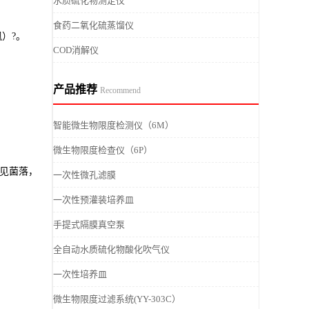
水质硫化物测定仪
食药二氧化硫蒸馏仪
）?。
COD消解仪
产品推荐
Recommend
智能微生物限度检测仪（6M）
微生物限度检查仪（6P）
可见菌落，
一次性微孔滤膜
一次性预灌装培养皿
手提式隔膜真空泵
全自动水质硫化物酸化吹气仪
一次性培养皿
微生物限度过滤系统(YY-303C）