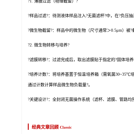
?1. 薄膜过滤（物理截留）?
?样品过滤?：待测液体样品注入?无菌滤杯?中，在?负压抽
?微生物截留?：样品中的微生物（尺寸通常＞0.5μm）被
?2. 微生物转移与培养?
?滤膜转移?：过滤完成后，取出滤膜贴于指定的?固体培养基
?培养计数?：将培养基置于恒温培养箱（需氧菌30~35℃
通过计数计算样品微生物负载量?。
?关键设计?：全封闭无菌操作系统（滤杯、滤膜、管路均
经典文章回顾
Classic