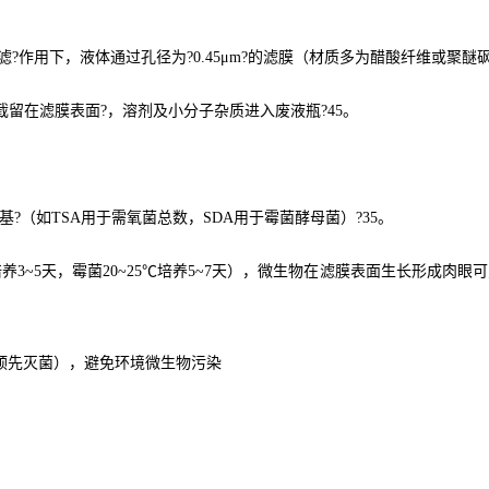
滤?作用下，液体通过孔径为?0.45μm?的滤膜（材质多为醋酸纤维或聚醚砜
?截留在滤膜表面?，溶剂及小分子杂质进入废液瓶?45。
?（如TSA用于需氧菌总数，SDA用于霉菌酵母菌）?35。
培养3~5天，霉菌20~25℃培养5~7天），微生物在滤膜表面生长形成肉眼
预先灭菌），避免环境微生物污染