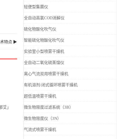
轻便型集菌仪
全自动高氯COD消解仪
硫化物酸化吹气仪
智能硫化物酸化吹气仪
术特点 ▶
实验室小型喷雾干燥机
全自动二氧化硫蒸馏仪
离心气流双用喷雾干燥机
有机溶剂/闭式循环喷雾干燥机
超低温喷雾干燥机
「那艾」
微生物限度过滤系统（3B）
微生物限度仪（3N）
气流式喷雾干燥机