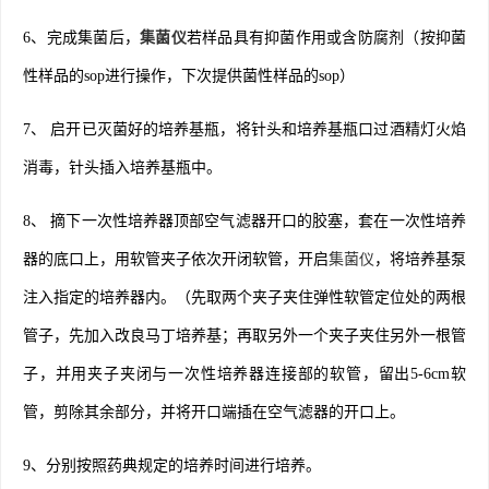
6、完成集菌后，
集菌仪
若样品具有抑菌作用或含防腐剂（按抑菌
性样品的sop进行操作，下次提供菌性样品的sop）
7、 启开已灭菌好的培养基瓶，将针头和培养基瓶口过酒精灯火焰
消毒，针头插入培养基瓶中。
8、 摘下一次性培养器顶部空气滤器开口的胶塞，套在一次性培养
器的底口上，用软管夹子依次开闭软管，开启
集菌仪
，将培养基泵
注入指定的培养器内。（先取两个夹子夹住弹性软管定位处的两根
管子，先加入改良马丁培养基；再取另外一个夹子夹住另外一根管
子，并用夹子夹闭与一次性培养器连接部的软管，留出5-6cm软
管，剪除其余部分，并将开口端插在空气滤器的开口上。
9、分别按照药典规定的培养时间进行培养。