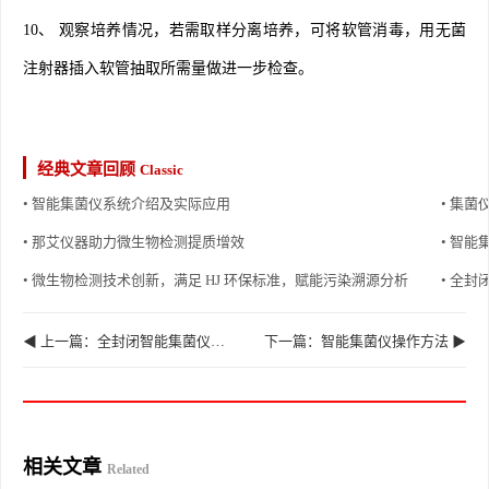
10、 观察培养情况，若需取样分离培养，可将软管消毒，用无菌
注射器插入软管抽取所需量做进一步检查。
经典文章回顾
Classic
• 智能集菌仪系统介绍及实际应用
• 集
• 那艾仪器助力微生物检测提质增效
• 智
• 微生物检测技术创新，满足 HJ 环保标准，赋能污染溯源分析
• 全
◀ 上一篇：全封闭智能集菌仪的组成部分
下一篇：智能集菌仪操作方法 ▶
相关文章
Related