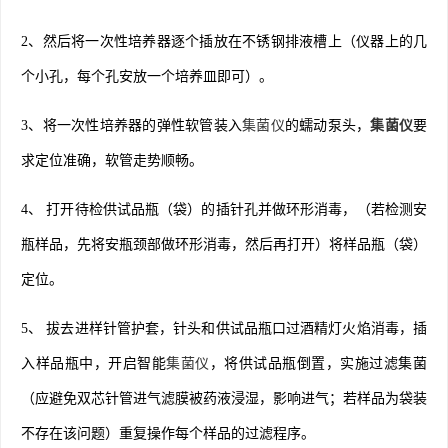
2、然后将一次性培养器逐个插放在不锈钢排液槽上（仪器上的几
个小孔，每个孔安放一个培养皿即可）。
3、将一次性培养器的弹性软管装入
集菌仪
的蠕动泵头，
集菌仪
要
求定位准确，软管走势顺畅。
4、 打开待检供试品瓶（袋）的插针孔并做环形消毒，（若检测安
瓶样品，先将安瓶颈部做环形消毒，然后再打开）将样品瓶（袋）
定位。
5、 拔去进样针管护套，针头和供试品瓶口过酒精灯火焰消毒，插
入样品瓶中，开启智能
集菌仪
，将供试品瓶倒置，实施过滤集菌
（应避免双芯针管进气滤膜被药液浸湿，影响进气；若样品为袋装
不存在该问题）重复操作每个样品的过滤程序。