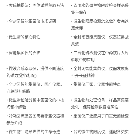
• 索氏抽提法：固体试样萃取方法
• 饮用水的微生物限度检查样品采
集与保存
• 全封闭智能集菌仪市场调研
• 微生物限度检测怎么做？看完这
篇就懂
• 微生物的核心特性
• 全封闭智能集菌仪，仪器贸易战
风波
• 智能集菌仪的养护
• 二氧化硫检测仪在中药饮片入库
验收中的应用
• 微波合成萃取仪，提供不同速度
• 全封闭智能集菌仪，仪器发展离
的磁力搅拌(标配)
不开长征精神
• 全封闭智能集菌仪，国产仪器走
• 集菌仪厂家，仪器性能特点
向转型升级路
• 微生物检验分析中集菌仪的小技
• 微生物前处理设备，样品富集高
巧和小经验
效化，保障检测数据准确性
• 冷凝回流装置图需要哪些仪器和
• 集菌仪广泛应用于口罩无菌检查
参数介绍
• 微生物：隐形世界的生命奇迹
• 台式微生物限度仪，适配各类实