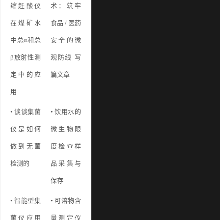
缩赶酸仪
术：筑牢
在煤矿水
食品 / 医药
中总α和总
安全的微
β放射性测
观防线 写
定中的应
篇文章
用
• 谈谈集菌
• 饮用水的
仪是如何
微生物限
做到无菌
度检查样
检测的
品采集与
保存
• 智能型集
• 可溶物含
菌仪应用
量测定仪