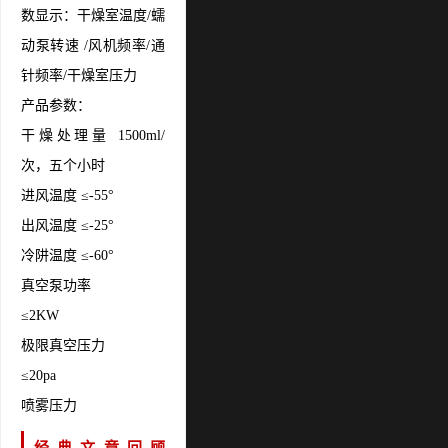
数显示：干燥室温度/蠕
动泵转速 /风机频率/通
针频率/干燥室压力
产品参数：
干燥处理量
1500ml/
次，五个小时
进风温度
≤-55°
出风温度
≤-25°
冷阱温度
≤-60°
真空泵功率
≤2KW
极限真空压力
≤20pa
喷雾压力
经典文章回顾