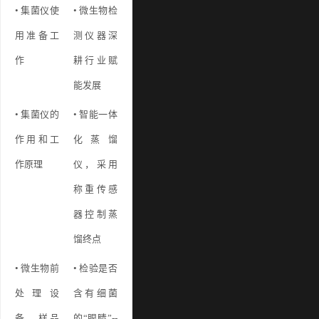
• 集菌仪使
• 微生物检
用准备工
测仪器深
作
耕行业赋
能发展
• 集菌仪的
• 智能一体
作用和工
化蒸馏
作原理
仪，采用
称重传感
器控制蒸
馏终点
• 微生物前
• 检验是否
处理设
含有细菌
备，样品
的“眼睛”--