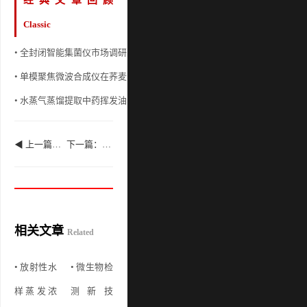
Classic
• 全封闭智能集菌仪市场调研
• 集菌仪使用说
• 单模聚焦微波合成仪在荞麦淀粉改性合成中应用
• 微生物主要类
• 水蒸气蒸馏提取中药挥发油实验分享 挥发油测定器
• 使用集菌仪遇
◀ 上一篇：智能一体化蒸馏仪，采用称重传感器控制蒸馏终点
下一篇：二氧化硫检测仪在中药饮片入库验收中的应用 ▶
相关文章
Related
• 放射性水
• 微生物检
样蒸发浓
测新技