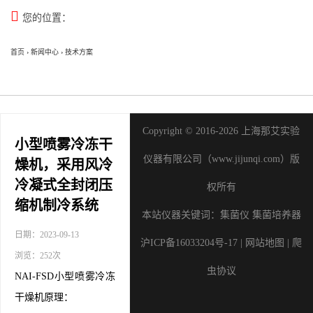

您的位置：
首页
›
新闻中心
›
技术方案
Copyright © 2016-2026 上海那艾实验
小型喷雾冷冻干
仪器有限公司（www.jijunqi.com）版
燥机，采用风冷
冷凝式全封闭压
权所有
缩机制冷系统
本站仪器关键词：
集菌仪
集菌培养器
日期：2023-09-13
沪ICP备16033204号-17
|
网站地图
|
爬
浏览：252次
虫协议
NAI-FSD
小型喷雾冷冻
干燥机原理：