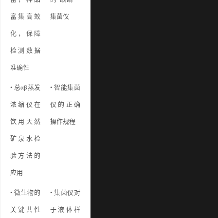
富集高效
集菌仪
化，保障
检测数据
准确性
• 总αβ蒸发
• 智能集菌
浓缩仪在
仪的正确
饮用天然
操作规程
矿泉水检
验方法的
应用
• 微生物的
• 集菌仪对
关键共性
于液体样