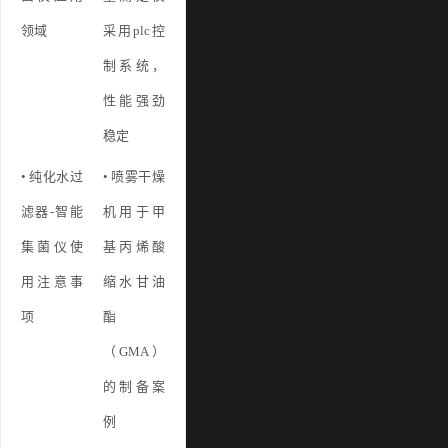
领域
采用plc控
制系统，
性能强劲
稳定
• 纯化水过
• 喷雾干燥
滤器-智能
机用于甲
集菌仪使
基丙烯酸
用注意事
缩水甘油
项
酯
（GMA）
的制备案
例