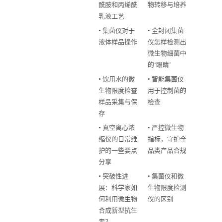
酰胺和丙烯酰
物转移与培养
乳液工艺
• 集菌仪对于
• 全封闭集菌
液体样品操作
仪怎样检测出
微生物细菌中
的‘眼睛’
• 饮用水的微
• 智能集菌仪
生物限度检查
用于控制菌的
样品采集与保
检查
存
• 真空离心浓
• 严控微生物
缩仪的日常维
指标，守护全
护的一些要点
品类产品合规
分享
• 突破性进
• 集菌仪和微
展：科学家如
生物限度检测
何利用微生物
仪的区别
合成新型抗生
素？