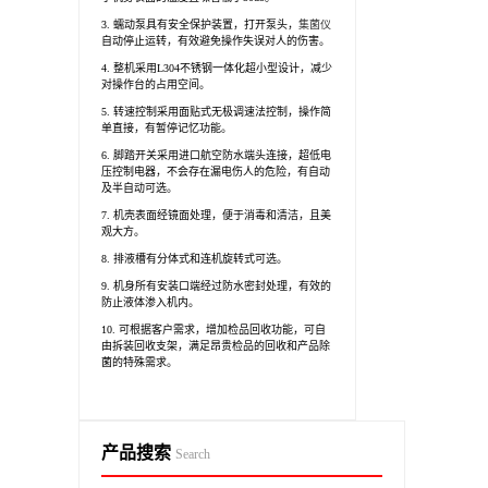
3. 蠕动泵具有安全保护装置，打开泵头，
集菌仪
自动停止运转，有效避免操作失误对人的伤害。
4. 整机采用L304不锈钢一体化超小型设计，减少
对操作台的占用空间。
5. 转速控制采用面贴式无极调速法控制，操作简
单直接，有暂停记忆功能。
6. 脚踏开关采用进口航空防水端头连接，超低电
压控制电器，不会存在漏电伤人的危险，有自动
及半自动可选。
7. 机壳表面经镜面处理，便于消毒和清洁，且美
观大方。
8. 排液槽有分体式和连机旋转式可选。
9. 机身所有安装口端经过防水密封处理，有效的
防止液体渗入机内。
10. 可根据客户需求，增加检品回收功能，可自
由拆装回收支架，满足昂贵检品的回收和产品除
菌的特殊需求。
产品搜索
Search