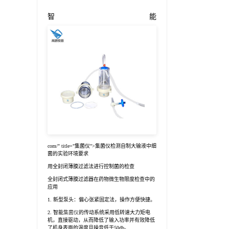
智能
com/" title="集菌仪">集菌仪检测自制大输液中细
菌的实验环境要求
用全封闭薄膜过滤法进行控制菌的检查
全封闭式薄膜过滤器在药物微生物限度检查中的
应用
1. 新型泵头：偏心张紧固定法，操作方便快捷。
2. 智能
集菌仪
的传动系统采用低转速大力矩电
机，直接驱动，从而降低了输入功率并有效降低
了机身表面的温度且噪音低于50db。