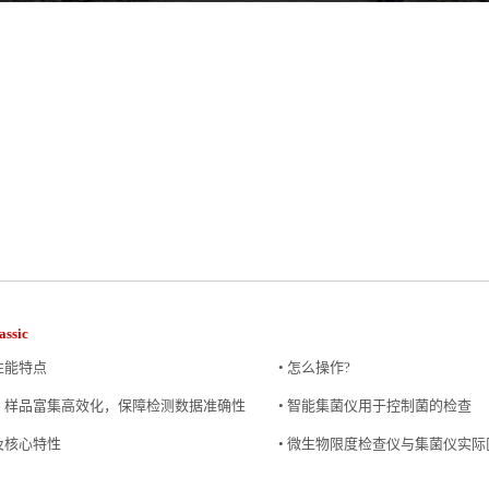
assic
性能特点
• 怎么操作?
备：样品富集高效化，保障检测数据准确性
• 智能集菌仪用于控制菌的检查
及核心特性
• 微生物限度检查仪与集菌仪实