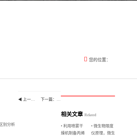

您的位置：
◀ 上一篇：使用集菌仪遇到这几种情况不要慌集菌仪厂家
下一篇：智能集菌仪用于控制菌的检查 ▶
相关文章
Related
际区别分析
• 利用喷雾干
• 微生物限度
燥机制备丙烯
仪原理，微生